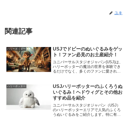
ユキ
関連記事
USJでドビーのぬいぐるみをゲッ
ハリーポッター
ト！ファン必見のお土産紹介！
ユニバーサルスタジオジャパン(USJ)は、
ハリーポッターの魔法の世界を体験でき
るだけでなく、多くのファンに愛される
キャラクター、ドビーのぬいぐるみを手
に入れる絶好の場所です。この記事で
は、USJで見つけることができるドビー
USJハリーポッターのふくろうぬ
ハリーポッター
のぬいぐるみの魅力...
いぐるみ！ヘドウィグとその他お
すすめ品を紹介
ユニバーサルスタジオジャパン（USJ）
のハリーポッターエリアで人気のふくろ
うぬいぐるみをご紹介します。特に有名
なヘドウィグぬいぐるみを含む、おすす
めのぬいぐるみをピックアップしてみま
した。ぬいぐるみを選ぶ際のポイント