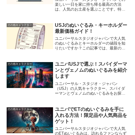
楽しい一日を家に持ち帰る最高の方法
は、人気のお土産を選ぶことです。特に
ぬいぐるみやキーホルダーは、訪れた記
念にぴったりです。この記事では、ユニ
バのお土産で2024年に特に人気のあるぬ
USJのぬいぐるみ・キーホルダー
その他キャラクター
いぐるみとキーホルダー...
最新価格ガイド！
ユニバーサルスタジオジャパンで大人気
のぬいぐるみとキーホルダーの値段を知
りたいですか？この記事では、最新の価
格情報とお得な購入のコツを紹介しま
す！人気キャラクターのぬいぐるみか
ら、手軽に楽しめるキーホルダーまで、
ユニバUSJで選ぶ！スパイダーマ
その他キャラクター
幅広い商品の価格帯をチェック...
ンとヴェノムのぬいぐるみを紹介
します
ユニバーサル・スタジオ・ジャパン
（USJ）の人気キャラクター、スパイダ
ーマンとヴェノムのぬいぐるみをお探し
ですか？この記事では、USJで見つける
ことができるスパイダーマンとヴェノム
のぬいぐるみの種類、選び方、おすすめ
ユニバでETのぬいぐるみを手に
その他キャラクター
商品を紹介します。スパイ...
入れる方法！限定品や人気商品を
ゲット！
ユニバーサルスタジオジャパンで大人気
のETぬいぐるみは、訪れるファンならず