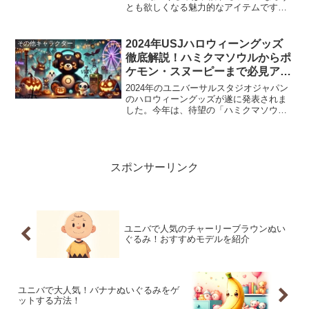
とも欲しくなる魅力的なアイテムです。
この記事では、ETぬいぐるみの選び方と
その特徴、さらにはお土産としての価値
について詳しく解説します。なぜETのぬ
2024年USJハロウィーングッズ
その他キャラクター
いぐるみはこんなに...
徹底解説！ハミクマソウルからポ
ケモン・スヌーピーまで必見アイ
テム紹介
2024年のユニバーサルスタジオジャパン
のハロウィーングッズが遂に発表されま
した。今年は、待望の「ハミクマソウ
ル」グッズが初登場し、大注目を集めて
います。その他にも、スヌーピーやポケ
モンの新作グッズも続々とラインナップ
されています。この記事...
スポンサーリンク
ユニバで人気のチャーリーブラウンぬい
ぐるみ！おすすめモデルを紹介
ユニバで大人気！バナナぬいぐるみをゲ
ットする方法！